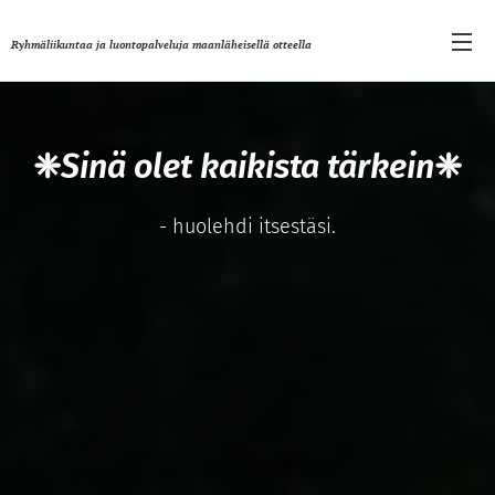
Ryhmäliikuntaa ja luontopalveluja maanläheisellä otteella
❈
Sinä olet kaikista tärkein
❈
- huolehdi itsestäsi.