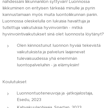
nähdessäni liikunnanilon syttyvän! Luonnossa
liikkuminen on erityisen tärkeää minulle ja pyrin
kannustamaan myös muita luontoliikunnan pariin.
Luonnossa oleskelulla on lukuisia havaittuja ja
tutkittuja vaikutuksia hyvinvointiin - mitkä
hyvinvointivaikutukset sinä olet luonnosta löytänyt?
Olen kiinnostunut luonnon hyvää tekevistä
vaikutuksista ja palveluni laajenevat
tulevaisuudessa yhä enemmän
luontopalveluihin - ja elämyksiin!
Koulutukset
Luonnontuoteneuvoja ja -jatkojalostaja,
Esedu, 2023
Kahvakuulaohjaaja, Spartan, 2023